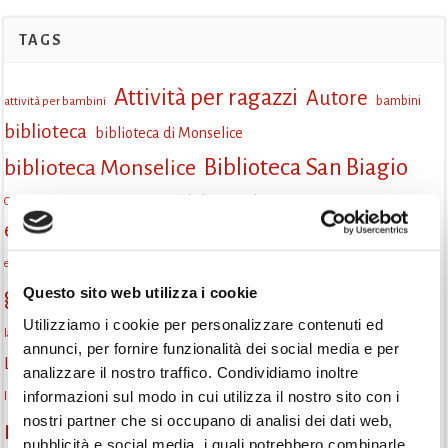
TAGS
Attività per ragazzi
Autore
attività per bambini
bambini
biblioteca
biblioteca di Monselice
Biblioteca San Biagio
biblioteca Monselice
cultura
Centro per il libro e la lettura
cittàchelegge
eventi biblioteca
eventi culturali
eventi culturali Monselice
eventi in biblioteca
eventi per famiglie
famiglie
Fiaccole della lettura
eventi Monselice
gratuito
gruppo di lettura
Questo sito web utilizza i cookie
Informazioni
incontri letterari
Utilizziamo i cookie per personalizzare contenuti ed
la strada di mattoni gialli
laboratorio
laboratori creativi
annunci, per fornire funzionalità dei social media e per
lettura condivisa
Lettori itineranti
lettura
lettura ad alta voce
analizzare il nostro traffico. Condividiamo inoltre
libri
informazioni sul modo in cui utilizza il nostro sito con i
lettura silenziosa
libri come semi
letture ad alta voce
libri da leggere
nostri partner che si occupano di analisi dei dati web,
monselice
Monselice scrive
narrativa italiana
Padova
pubblicità e social media, i quali potrebbero combinarle