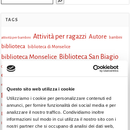
TAGS
Attività per ragazzi
Autore
attività per bambini
bambini
biblioteca
biblioteca di Monselice
Biblioteca San Biagio
biblioteca Monselice
cultura
Centro per il libro e la lettura
cittàchelegge
eventi biblioteca
eventi culturali
eventi culturali Monselice
eventi in biblioteca
eventi per famiglie
famiglie
Fiaccole della lettura
eventi Monselice
gratuito
Questo sito web utilizza i cookie
gruppo di lettura
Informazioni
incontri letterari
Utilizziamo i cookie per personalizzare contenuti ed
la strada di mattoni gialli
annunci, per fornire funzionalità dei social media e per
laboratorio
laboratori creativi
analizzare il nostro traffico. Condividiamo inoltre
lettura condivisa
Lettori itineranti
lettura
lettura ad alta voce
informazioni sul modo in cui utilizza il nostro sito con i
libri
lettura silenziosa
libri come semi
letture ad alta voce
libri da leggere
nostri partner che si occupano di analisi dei dati web,