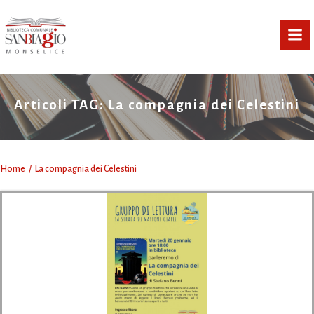
Vai
al
contenuto
Articoli TAG: La compagnia dei Celestini
Home
La compagnia dei Celestini