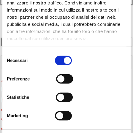
analizzare il nostro traffico. Condividiamo inoltre
informazioni sul modo in cui utilizza il nostro sito con i
nostri partner che si occupano di analisi dei dati web,
pubblicità e social media, i quali potrebbero combinarle
con altre informazioni che ha fornito loro o che hanno
raccolto dal suo utilizzo dei loro servizi.
Cerca
Selezione
Necessari
del
TAGS
consenso
Attività per ragazzi
Preferenze
Autore
attività per bambini
bambini
biblioteca
biblioteca di Monselice
Statistiche
Biblioteca San Biagio
biblioteca Monselice
cultura
Centro per il libro e la lettura
cittàchelegge
eventi biblioteca
Marketing
eventi culturali
eventi culturali Monselice
eventi in biblioteca
eventi per famiglie
famiglie
Fiaccole della lettura
eventi Monselice
gratuito