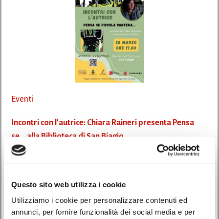
Eventi
Incontri con l’autrice: Chiara Raineri presenta Pensa
se… alla Biblioteca di San Biagio
04/03/2026
La Biblioteca Comunale San Biagio di Monselice invita bambine e bambini
Questo sito web utilizza i cookie
a un pomeriggio speciale […]
Utilizziamo i cookie per personalizzare contenuti ed
annunci, per fornire funzionalità dei social media e per
Leggi di più