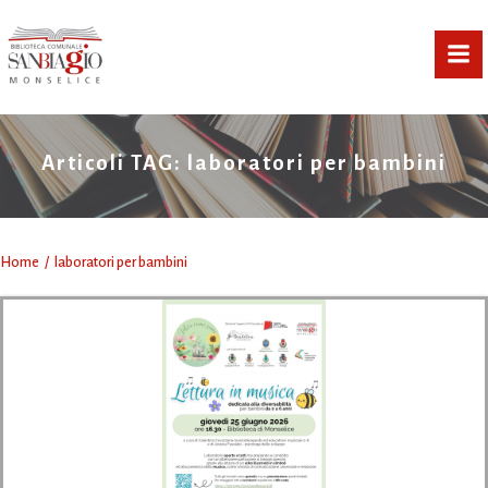
Vai
al
contenuto
Articoli TAG: laboratori per bambini
Home
laboratori per bambini