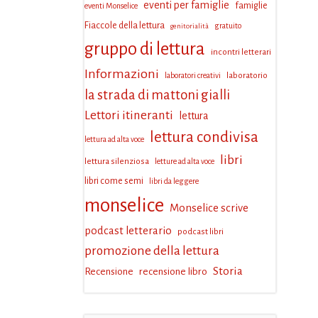
eventi per famiglie
famiglie
eventi Monselice
Fiaccole della lettura
gratuito
genitorialità
gruppo di lettura
incontri letterari
Informazioni
laboratorio
laboratori creativi
la strada di mattoni gialli
Lettori itineranti
lettura
lettura condivisa
lettura ad alta voce
libri
lettura silenziosa
letture ad alta voce
libri come semi
libri da leggere
monselice
Monselice scrive
podcast letterario
podcast libri
promozione della lettura
Storia
Recensione
recensione libro