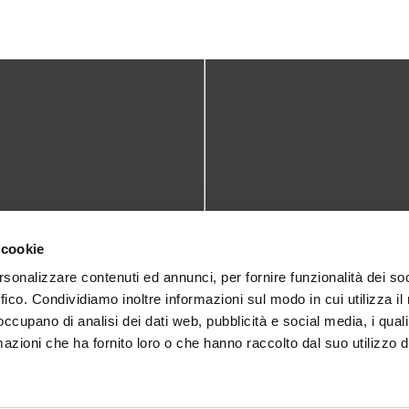
TATTI
DOVE SIAMO
 cookie
teca@comune.monselice.padova.it
Via San Biagio,10
rsonalizzare contenuti ed annunci, per fornire funzionalità dei so
ffico. Condividiamo inoltre informazioni sul modo in cui utilizza il 
35043 Monselice (PD)
 1905714
 occupano di analisi dei dati web, pubblicità e social media, i qual
azioni che ha fornito loro o che hanno raccolto dal suo utilizzo d