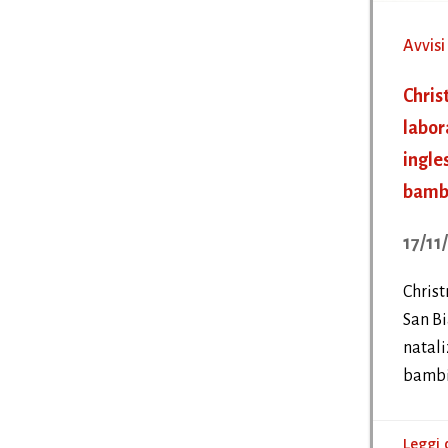
Avvisi
Chris
labor
ingle
bamb
17/11
Christ
San Bi
natali
bambi
Leggi 