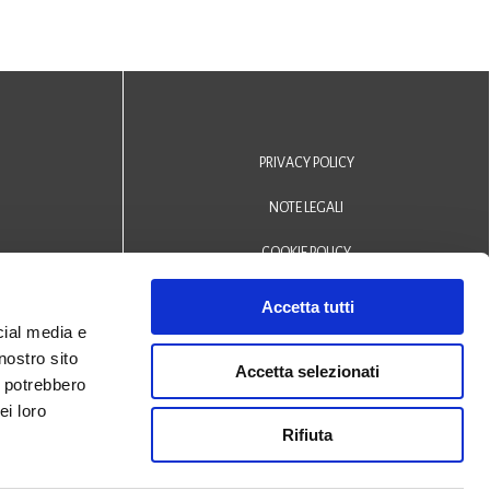
PRIVACY POLICY
NOTE LEGALI
COOKIE POLICY
DICHIARAZIONE DI ACCESSIBILITÀ
Accetta tutti
cial media e
Area riservata operatori
nostro sito
Accetta selezionati
i potrebbero
© 2024 Biblioteca Comunale
ei loro
Rifiuta
San Biagio Monselice -
Credits
Halley Veneto srl