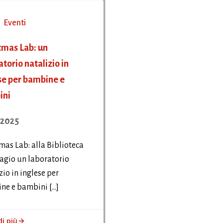
Eventi
tmas Lab: un
atorio natalizio in
se per bambine e
ini
/2025
mas Lab: alla Biblioteca
agio un laboratorio
zio in inglese per
ne e bambini […]
di più