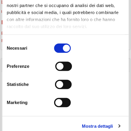
lettura condivisa
Lettori itineranti
lettura
lettura ad alta voce
nostri partner che si occupano di analisi dei dati web,
libri
lettura silenziosa
libri come semi
pubblicità e social media, i quali potrebbero combinarle
letture ad alta voce
libri da leggere
con altre informazioni che ha fornito loro o che hanno
monselice
Monselice scrive
narrativa italiana
Padova
raccolto dal suo utilizzo dei loro servizi.
promozione della lettura
podcast letterario
podcast libri
Storia
Recensione
recensione libro
Selezione
Necessari
del
consenso
CATEGORIE
Preferenze
(84)
Avvisi
Statistiche
(24)
Consigli di lettura
(175)
Eventi
Marketing
(26)
Gruppo di lettura
(3)
Inclusività
Mostra dettagli
(35)
Laboratorio