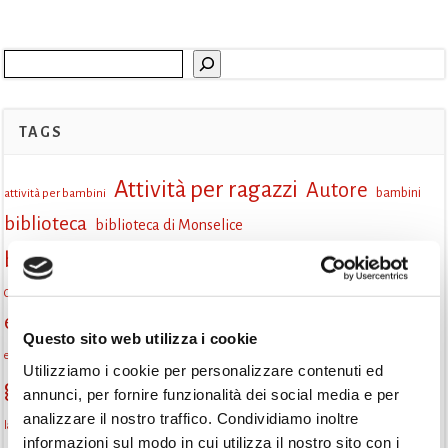
Cerca
TAGS
Attività per ragazzi
Autore
attività per bambini
bambini
biblioteca
biblioteca di Monselice
Biblioteca San Biagio
biblioteca Monselice
cultura
Centro per il libro e la lettura
cittàchelegge
eventi biblioteca
eventi culturali
eventi culturali Monselice
eventi in biblioteca
Questo sito web utilizza i cookie
eventi per famiglie
famiglie
Fiaccole della lettura
eventi Monselice
gratuito
Utilizziamo i cookie per personalizzare contenuti ed
gruppo di lettura
Informazioni
incontri letterari
annunci, per fornire funzionalità dei social media e per
analizzare il nostro traffico. Condividiamo inoltre
la strada di mattoni gialli
laboratorio
laboratori creativi
informazioni sul modo in cui utilizza il nostro sito con i