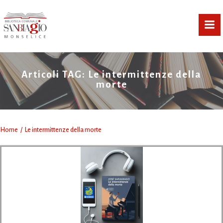
Vai
al
contenuto
Articoli TAG: Le intermittenze della
morte
Home
Le intermittenze della morte