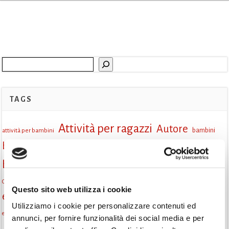
Cerca
TAGS
Attività per ragazzi
Autore
attività per bambini
bambini
biblioteca
biblioteca di Monselice
Biblioteca San Biagio
biblioteca Monselice
cultura
Centro per il libro e la lettura
cittàchelegge
eventi biblioteca
Questo sito web utilizza i cookie
eventi culturali
eventi culturali Monselice
eventi in biblioteca
Utilizziamo i cookie per personalizzare contenuti ed
eventi per famiglie
famiglie
Fiaccole della lettura
eventi Monselice
annunci, per fornire funzionalità dei social media e per