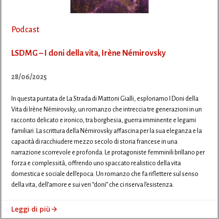
Podcast
LSDMG – I doni della vita, Irène Némirovsky
28/06/2025
In questa puntata de La Strada di Mattoni Gialli, esploriamo I Doni della
Vita di Irène Némirovsky, un romanzo che intreccia tre generazioni in un
racconto delicato e ironico, tra borghesia, guerra imminente e legami
familiari. La scrittura della Némirovsky affascina per la sua eleganza e la
capacità di racchiudere mezzo secolo di storia francese in una
narrazione scorrevole e profonda. Le protagoniste femminili brillano per
forza e complessità, offrendo uno spaccato realistico della vita
domestica e sociale dell’epoca. Un romanzo che fa riflettere sul senso
della vita, dell’amore e sui veri “doni” che ci riserva l’esistenza.
Leggi di più