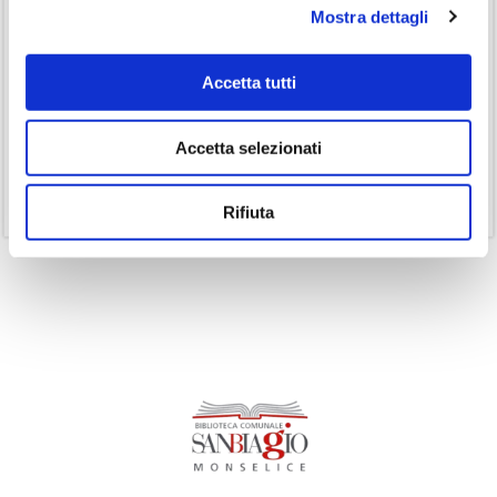
Mostra dettagli
(3)
Inclusività
(35)
Laboratorio
Accetta tutti
(19)
Podcast
(14)
Ricorrenze
Accetta selezionati
(1)
Senza categoria
(11)
Volumi
Rifiuta