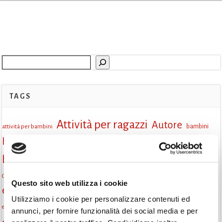
Cerca
TAGS
Attività per ragazzi
Autore
attività per bambini
bambini
biblioteca
biblioteca di Monselice
Biblioteca San Biagio
biblioteca Monselice
cultura
Centro per il libro e la lettura
cittàchelegge
eventi biblioteca
Questo sito web utilizza i cookie
eventi culturali
eventi culturali Monselice
eventi in biblioteca
Utilizziamo i cookie per personalizzare contenuti ed
eventi per famiglie
famiglie
Fiaccole della lettura
eventi Monselice
gratuito
annunci, per fornire funzionalità dei social media e per