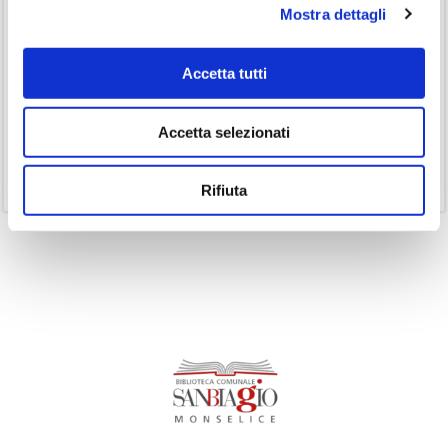
Mostra dettagli
(3)
Inclusività
(35)
Laboratorio
Accetta tutti
(19)
Podcast
(14)
Ricorrenze
Accetta selezionati
(1)
Senza categoria
(11)
Volumi
Rifiuta