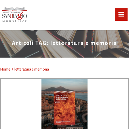
Vai
al
contenuto
Articoli TAG: letteratura e memoria
Home
letteratura e memoria