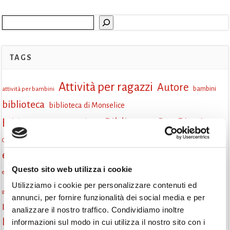
Cerca
TAGS
Attività per ragazzi
Autore
attività per bambini
bambini
biblioteca
biblioteca di Monselice
Biblioteca San Biagio
biblioteca Monselice
cultura
Centro per il libro e la lettura
cittàchelegge
eventi biblioteca
cepell
eventi culturali
eventi culturali Monselice
eventi in biblioteca
Questo sito web utilizza i cookie
eventi per famiglie
famiglie
Fiaccole della lettura
eventi Monselice
Utilizziamo i cookie per personalizzare contenuti ed
gruppo di lettura
incontri letterari
gratuito
genitorialità
annunci, per fornire funzionalità dei social media e per
Informazioni
laboratorio
laboratori creativi
analizzare il nostro traffico. Condividiamo inoltre
la strada di mattoni gialli
informazioni sul modo in cui utilizza il nostro sito con i
Lettori itineranti
lettura