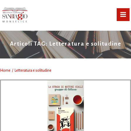
Vai
al
contenuto
Articoli TAG: Letteratura e solitudine
Home
Letteratura e solitudine