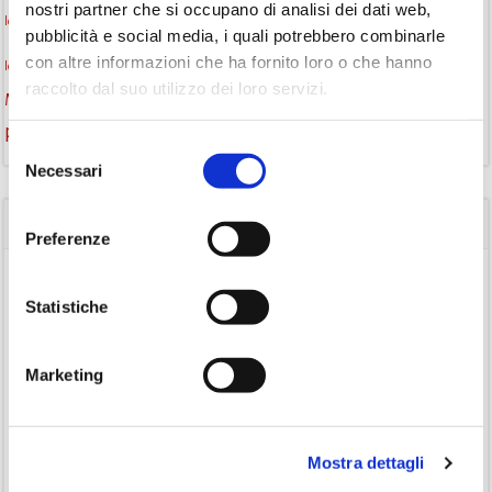
nostri partner che si occupano di analisi dei dati web,
lettura condivisa
lettura silenziosa
lettura ad alta voce
pubblicità e social media, i quali potrebbero combinarle
monselice
con altre informazioni che ha fornito loro o che hanno
libri
libri come semi
letture ad alta voce
libri da leggere
raccolto dal suo utilizzo dei loro servizi.
Monselice scrive
podcast letterario
podcast libri
promozione della lettura
Storia
Recensione
recensione libro
Selezione
Necessari
del
consenso
CATEGORIE
Preferenze
(84)
Avvisi
Statistiche
(24)
Consigli di lettura
(175)
Eventi
Marketing
(26)
Gruppo di lettura
(3)
Inclusività
(35)
Laboratorio
Mostra dettagli