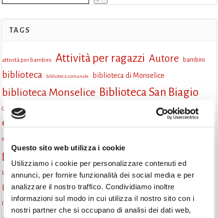
TAGS
Attività per ragazzi
Autore
attività per bambini
bambini
biblioteca
biblioteca di Monselice
biblioteca comunale
Biblioteca San Biagio
biblioteca Monselice
cultura
Centro per il libro e la lettura
cittàchelegge
eventi biblioteca
eventi culturali
eventi culturali Monselice
eventi in biblioteca
eventi per famiglie
famiglie
Fiaccole della lettura
eventi Monselice
gratuito
Questo sito web utilizza i cookie
gruppo di lettura
Informazioni
incontri letterari
Utilizziamo i cookie per personalizzare contenuti ed
la strada di mattoni gialli
laboratorio
laboratori creativi
annunci, per fornire funzionalità dei social media e per
lettura condivisa
analizzare il nostro traffico. Condividiamo inoltre
Lettori itineranti
lettura
lettura ad alta voce
informazioni sul modo in cui utilizza il nostro sito con i
libri
lettura silenziosa
libri come semi
letture ad alta voce
libri da leggere
nostri partner che si occupano di analisi dei dati web,