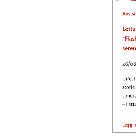
Avvisi
Lettu
“Flas
seren
26/06
Un’est
storie,
condiv
– Lettu
Leggi 