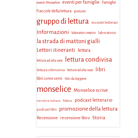
eventi per famiglie
famiglie
eventi Monselice
Fiaccole della lettura
gratuito
gruppo di lettura
incontri letterari
Informazioni
laboratorio
laboratori creativi
la strada di mattoni gialli
Lettori itineranti
lettura
lettura condivisa
lettura ad alta voce
libri
lettura silenziosa
letture ad alta voce
libri come semi
libri da leggere
monselice
Monselice scrive
podcast letterario
narrativa italiana
Padova
promozione della lettura
podcast libri
Storia
Recensione
recensione libro