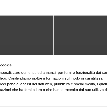
TATTI
DOVE SIAMO
 cookie
teca@comune.monselice.padova.it
Via San Biagio,10
rsonalizzare contenuti ed annunci, per fornire funzionalità dei so
ffico. Condividiamo inoltre informazioni sul modo in cui utilizza il 
35043 Monselice (PD)
 1905714
 occupano di analisi dei dati web, pubblicità e social media, i qual
azioni che ha fornito loro o che hanno raccolto dal suo utilizzo d