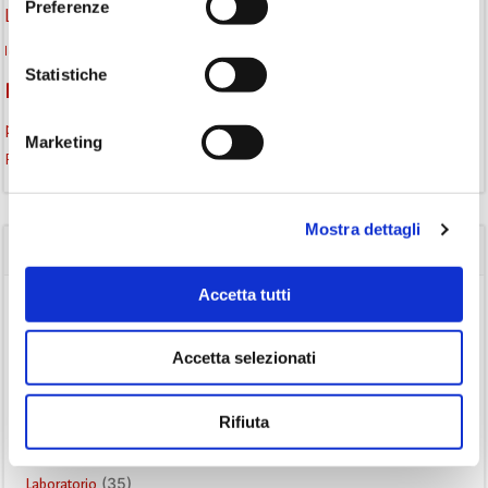
Preferenze
lettura condivisa
Lettori itineranti
lettura
lettura ad alta voce
libri
lettura silenziosa
libri come semi
letture ad alta voce
libri da leggere
Statistiche
monselice
Monselice scrive
narrativa italiana
Padova
promozione della lettura
podcast letterario
podcast libri
Marketing
Storia
Recensione
recensione libro
Mostra dettagli
CATEGORIE
Accetta tutti
(84)
Avvisi
(24)
Consigli di lettura
Accetta selezionati
(175)
Eventi
(26)
Gruppo di lettura
Rifiuta
(3)
Inclusività
(35)
Laboratorio