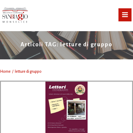
Vai
al
contenuto
Articoli TAG: letture di gruppo
Home
letture di gruppo