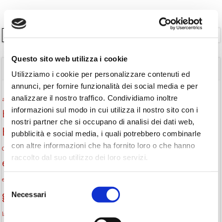
Cerca
Questo sito web utilizza i cookie
TAGS
Utilizziamo i cookie per personalizzare contenuti ed
annunci, per fornire funzionalità dei social media e per
Attività per ragazzi
Autore
analizzare il nostro traffico. Condividiamo inoltre
attività per bambini
bambini
informazioni sul modo in cui utilizza il nostro sito con i
biblioteca
biblioteca di Monselice
nostri partner che si occupano di analisi dei dati web,
Biblioteca San Biagio
biblioteca Monselice
pubblicità e social media, i quali potrebbero combinarle
con altre informazioni che ha fornito loro o che hanno
cultura
Centro per il libro e la lettura
cittàchelegge
eventi biblioteca
raccolto dal suo utilizzo dei loro servizi.
eventi culturali
eventi culturali Monselice
eventi in biblioteca
eventi per famiglie
famiglie
Fiaccole della lettura
eventi Monselice
gratuito
Selezione
gruppo di lettura
Necessari
Informazioni
del
incontri letterari
consenso
la strada di mattoni gialli
laboratorio
laboratori creativi