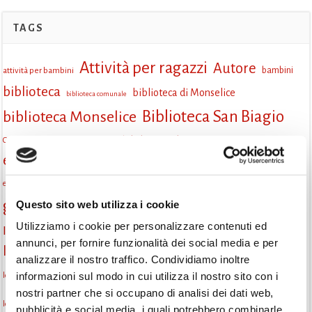
TAGS
Attività per ragazzi
Autore
attività per bambini
bambini
biblioteca
biblioteca di Monselice
biblioteca comunale
Biblioteca San Biagio
biblioteca Monselice
cultura
Centro per il libro e la lettura
cittàchelegge
eventi biblioteca
eventi culturali
eventi culturali Monselice
eventi in biblioteca
eventi per famiglie
famiglie
Fiaccole della lettura
eventi Monselice
gratuito
gruppo di lettura
Questo sito web utilizza i cookie
incontri letterari
incontri di lettura
Utilizziamo i cookie per personalizzare contenuti ed
Informazioni
laboratorio
laboratori creativi
annunci, per fornire funzionalità dei social media e per
la strada di mattoni gialli
Lettori itineranti
lettura
analizzare il nostro traffico. Condividiamo inoltre
lettura condivisa
informazioni sul modo in cui utilizza il nostro sito con i
lettura silenziosa
lettura ad alta voce
nostri partner che si occupano di analisi dei dati web,
monselice
libri
libri come semi
letture ad alta voce
libri da leggere
pubblicità e social media, i quali potrebbero combinarle