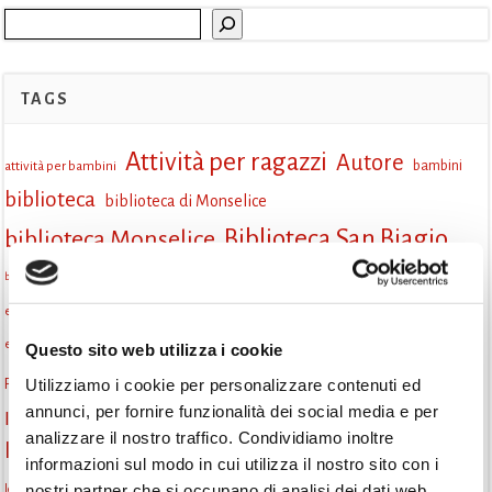
Cerca
TAGS
Attività per ragazzi
Autore
attività per bambini
bambini
biblioteca
biblioteca di Monselice
Biblioteca San Biagio
biblioteca Monselice
cultura
Centro per il libro e la lettura
cittàchelegge
biblioteca San Biagio Monselice
eventi culturali
eventi biblioteca
eventi culturali Monselice
eventi per famiglie
eventi in biblioteca
famiglie
eventi Monselice
Questo sito web utilizza i cookie
gruppo di lettura
Utilizziamo i cookie per personalizzare contenuti ed
Fiaccole della lettura
incontri letterari
gratuito
annunci, per fornire funzionalità dei social media e per
Informazioni
laboratorio
laboratori creativi
analizzare il nostro traffico. Condividiamo inoltre
la strada di mattoni gialli
Lettori itineranti
lettura
informazioni sul modo in cui utilizza il nostro sito con i
lettura condivisa
nostri partner che si occupano di analisi dei dati web,
lettura silenziosa
lettura ad alta voce