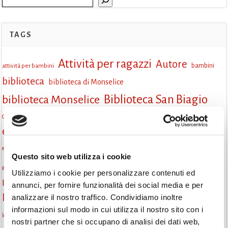
TAGS
Attività per ragazzi
Autore
attività per bambini
bambini
biblioteca
biblioteca di Monselice
Biblioteca San Biagio
biblioteca Monselice
cultura
Centro per il libro e la lettura
cittàchelegge
eventi biblioteca
eventi culturali
eventi culturali Monselice
eventi in biblioteca
eventi per famiglie
famiglie
Fiaccole della lettura
eventi Monselice
Questo sito web utilizza i cookie
gruppo di lettura
incontri letterari
gratuito
genitorialità
Utilizziamo i cookie per personalizzare contenuti ed
Informazioni
laboratorio
annunci, per fornire funzionalità dei social media e per
laboratori creativi
analizzare il nostro traffico. Condividiamo inoltre
la strada di mattoni gialli
Lettori itineranti
lettura
informazioni sul modo in cui utilizza il nostro sito con i
lettura condivisa
lettura silenziosa
lettura ad alta voce
nostri partner che si occupano di analisi dei dati web,