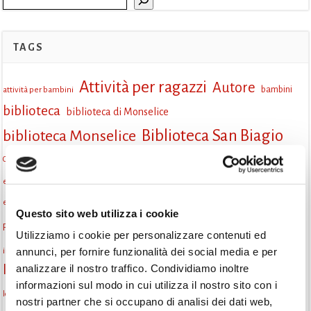
TAGS
Attività per ragazzi
Autore
attività per bambini
bambini
biblioteca
biblioteca di Monselice
Biblioteca San Biagio
biblioteca Monselice
cultura
Centro per il libro e la lettura
cittàchelegge
cultura Monselice
eventi culturali
eventi biblioteca
eventi culturali Monselice
eventi per famiglie
eventi in biblioteca
famiglie
eventi Monselice
Questo sito web utilizza i cookie
gruppo di lettura
Fiaccole della lettura
gratuito
gruppi di lettura
Utilizziamo i cookie per personalizzare contenuti ed
Informazioni
annunci, per fornire funzionalità dei social media e per
incontri letterari
laboratorio
laboratori creativi
analizzare il nostro traffico. Condividiamo inoltre
la strada di mattoni gialli
Lettori itineranti
lettura
informazioni sul modo in cui utilizza il nostro sito con i
lettura condivisa
lettura silenziosa
lettura ad alta voce
nostri partner che si occupano di analisi dei dati web,