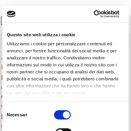
Cerca
Questo sito web utilizza i cookie
TAGS
Utilizziamo i cookie per personalizzare contenuti ed
annunci, per fornire funzionalità dei social media e per
Attività per ragazzi
Autore
analizzare il nostro traffico. Condividiamo inoltre
attività per bambini
bambini
informazioni sul modo in cui utilizza il nostro sito con i
biblioteca
biblioteca di Monselice
nostri partner che si occupano di analisi dei dati web,
Biblioteca San Biagio
biblioteca Monselice
pubblicità e social media, i quali potrebbero combinarle
con altre informazioni che ha fornito loro o che hanno
cultura
Centro per il libro e la lettura
cittàchelegge
eventi biblioteca
raccolto dal suo utilizzo dei loro servizi.
eventi culturali
eventi culturali Monselice
eventi in biblioteca
eventi per famiglie
famiglie
Fiaccole della lettura
eventi Monselice
gratuito
Selezione
gruppo di lettura
Necessari
Informazioni
del
incontri letterari
consenso
la strada di mattoni gialli
laboratorio
laboratori creativi