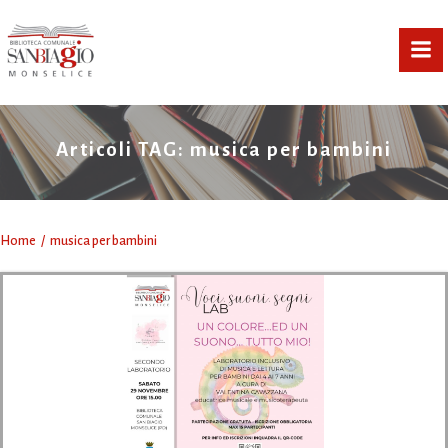
Vai
al
contenuto
Articoli TAG: musica per bambini
Home
musica per bambini