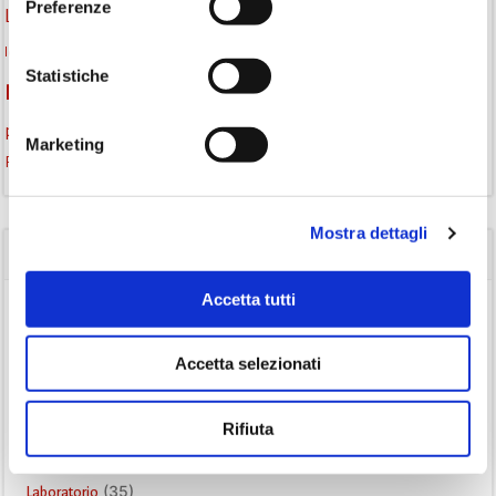
Preferenze
lettura condivisa
Lettori itineranti
lettura
lettura ad alta voce
libri
lettura silenziosa
libri come semi
letture ad alta voce
libri da leggere
Statistiche
monselice
Monselice scrive
narrativa italiana
Padova
promozione della lettura
podcast letterario
podcast libri
Marketing
Storia
Recensione
recensione libro
Mostra dettagli
CATEGORIE
Accetta tutti
(84)
Avvisi
(24)
Consigli di lettura
Accetta selezionati
(175)
Eventi
(26)
Gruppo di lettura
Rifiuta
(3)
Inclusività
(35)
Laboratorio