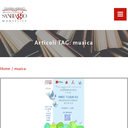
Vai
al
contenuto
Articoli TAG: musica
Home
musica