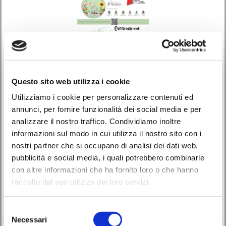
Questo sito web utilizza i cookie
Utilizziamo i cookie per personalizzare contenuti ed
annunci, per fornire funzionalità dei social media e per
Avvisi
Eventi
analizzare il nostro traffico. Condividiamo inoltre
informazioni sul modo in cui utilizza il nostro sito con i
Libri come Semi, percorsi a supporto della maternità a
nostri partner che si occupano di analisi dei dati web,
Monselice
pubblicità e social media, i quali potrebbero combinarle
con altre informazioni che ha fornito loro o che hanno
28/10/2025
raccolto dal suo utilizzo dei loro servizi.
All’interno del progetto “Libri come semi“, realizzato con il finanziamento
del Centro per i libri […]
Selezione
Necessari
del