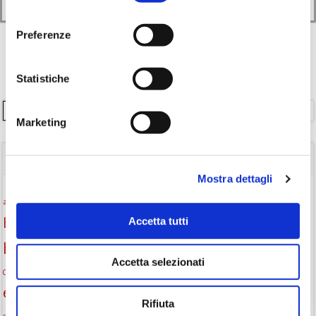
Leggi di più
consenso
Preferenze
Statistiche
Cerca
Marketing
TAGS
Mostra dettagli
Attività per ragazzi
Autore
attività per bambini
bambini
Accetta tutti
biblioteca
biblioteca di Monselice
Biblioteca San Biagio
biblioteca Monselice
Accetta selezionati
cultura
Centro per il libro e la lettura
cittàchelegge
eventi biblioteca
eventi culturali
eventi culturali Monselice
eventi in biblioteca
Rifiuta
eventi per famiglie