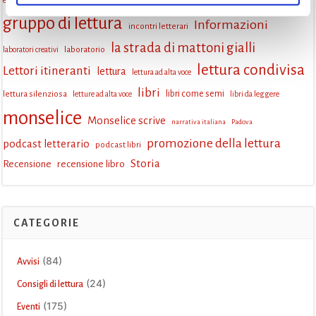
famiglie
Fiaccole della lettura
eventi Monselice
gratuito
gruppo di lettura
Informazioni
incontri letterari
la strada di mattoni gialli
laboratorio
laboratori creativi
lettura condivisa
Lettori itineranti
lettura
lettura ad alta voce
libri
lettura silenziosa
libri come semi
letture ad alta voce
libri da leggere
monselice
Monselice scrive
narrativa italiana
Padova
promozione della lettura
podcast letterario
podcast libri
Storia
Recensione
recensione libro
CATEGORIE
(84)
Avvisi
(24)
Consigli di lettura
(175)
Eventi