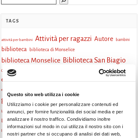
TAGS
Attività per ragazzi
Autore
attività per bambini
bambini
biblioteca
biblioteca di Monselice
Biblioteca San Biagio
biblioteca Monselice
cultura
Centro per il libro e la lettura
cittàchelegge
eventi biblioteca
eventi culturali
eventi culturali Monselice
eventi in biblioteca
eventi per famiglie
famiglie
Fiaccole della lettura
eventi Monselice
gratuito
Questo sito web utilizza i cookie
gruppo di lettura
Informazioni
incontri letterari
Utilizziamo i cookie per personalizzare contenuti ed
la strada di mattoni gialli
annunci, per fornire funzionalità dei social media e per
laboratorio
laboratori creativi
analizzare il nostro traffico. Condividiamo inoltre
lettura condivisa
Lettori itineranti
lettura
lettura ad alta voce
informazioni sul modo in cui utilizza il nostro sito con i
libri
lettura silenziosa
libri come semi
letture ad alta voce
libri da leggere
nostri partner che si occupano di analisi dei dati web,