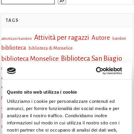
TAGS
Attività per ragazzi
Autore
attività per bambini
bambini
biblioteca
biblioteca di Monselice
Biblioteca San Biagio
biblioteca Monselice
cultura
Centro per il libro e la lettura
cittàchelegge
cultura Monselice
eventi culturali
eventi biblioteca
eventi culturali Monselice
eventi per famiglie
eventi in biblioteca
famiglie
eventi Monselice
Questo sito web utilizza i cookie
gruppo di lettura
Fiaccole della lettura
gratuito
gruppi di lettura
Utilizziamo i cookie per personalizzare contenuti ed
Informazioni
annunci, per fornire funzionalità dei social media e per
incontri letterari
laboratorio
laboratori creativi
analizzare il nostro traffico. Condividiamo inoltre
la strada di mattoni gialli
Lettori itineranti
lettura
informazioni sul modo in cui utilizza il nostro sito con i
lettura condivisa
lettura silenziosa
lettura ad alta voce
nostri partner che si occupano di analisi dei dati web,