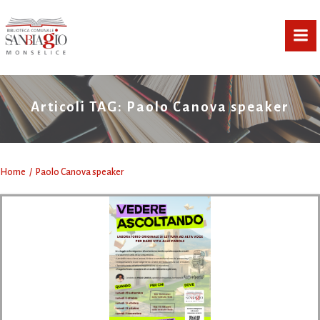
Vai
al
contenuto
Articoli TAG: Paolo Canova speaker
Home
Paolo Canova speaker