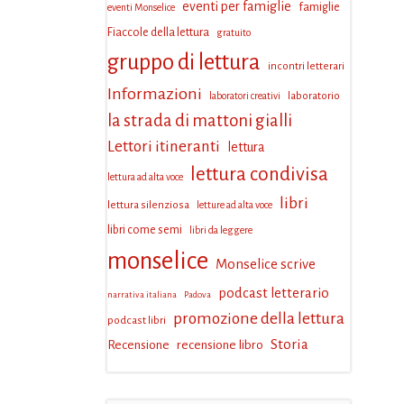
eventi per famiglie
famiglie
eventi Monselice
Fiaccole della lettura
gratuito
gruppo di lettura
incontri letterari
Informazioni
laboratorio
laboratori creativi
la strada di mattoni gialli
Lettori itineranti
lettura
lettura condivisa
lettura ad alta voce
libri
lettura silenziosa
letture ad alta voce
libri come semi
libri da leggere
monselice
Monselice scrive
podcast letterario
narrativa italiana
Padova
promozione della lettura
podcast libri
Storia
Recensione
recensione libro