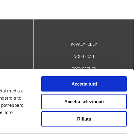
PRIVACY POLICY
NOTE LEGALI
COOKIE POLICY
DICHIARAZIONE DI ACCESSIBILITÀ
Accetta tutti
cial media e
Area riservata operatori
nostro sito
Accetta selezionati
i potrebbero
© 2024 Biblioteca Comunale
ei loro
Rifiuta
San Biagio Monselice -
Credits
Halley Veneto srl