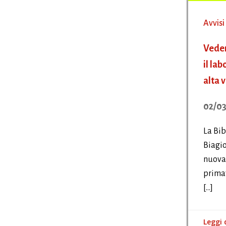
Avvisi
Veder
il lab
alta 
02/03
La Bi
Biagio
nuovam
primav
[…]
Leggi 