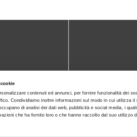
TATTI
DOVE SIAMO
 cookie
teca@comune.monselice.padova.it
Via San Biagio,10
rsonalizzare contenuti ed annunci, per fornire funzionalità dei so
ffico. Condividiamo inoltre informazioni sul modo in cui utilizza il 
35043 Monselice (PD)
 1905714
 occupano di analisi dei dati web, pubblicità e social media, i qual
azioni che ha fornito loro o che hanno raccolto dal suo utilizzo d