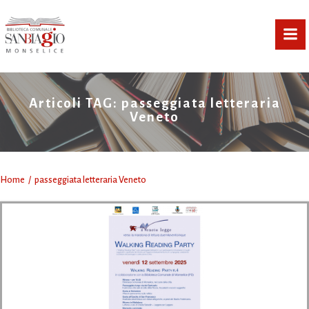
Vai
al
contenuto
Articoli TAG: passeggiata letteraria
Veneto
Home
passeggiata letteraria Veneto