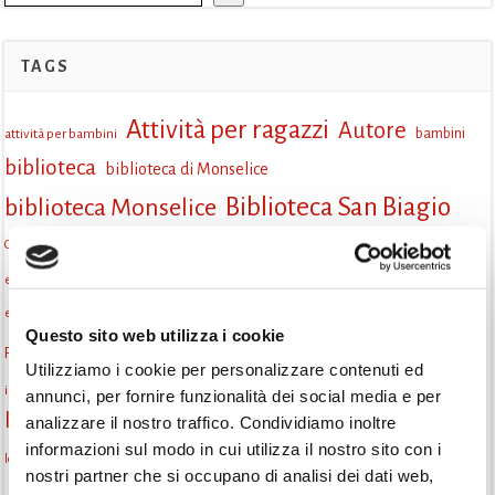
TAGS
Attività per ragazzi
Autore
attività per bambini
bambini
biblioteca
biblioteca di Monselice
Biblioteca San Biagio
biblioteca Monselice
cultura
Centro per il libro e la lettura
cittàchelegge
cultura Monselice
eventi culturali
eventi biblioteca
eventi culturali Monselice
eventi per famiglie
eventi in biblioteca
famiglie
eventi Monselice
Questo sito web utilizza i cookie
gruppo di lettura
Fiaccole della lettura
gratuito
gruppi di lettura
Utilizziamo i cookie per personalizzare contenuti ed
Informazioni
incontri letterari
laboratorio
laboratori creativi
annunci, per fornire funzionalità dei social media e per
la strada di mattoni gialli
Lettori itineranti
analizzare il nostro traffico. Condividiamo inoltre
lettura
informazioni sul modo in cui utilizza il nostro sito con i
lettura condivisa
lettura silenziosa
lettura ad alta voce
nostri partner che si occupano di analisi dei dati web,