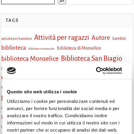
TAGS
Attività per ragazzi
Autore
attività per bambini
bambini
biblioteca
biblioteca di Monselice
biblioteca comunale
Biblioteca San Biagio
biblioteca Monselice
cultura
Centro per il libro e la lettura
cittàchelegge
eventi biblioteca
eventi culturali
eventi culturali Monselice
eventi in biblioteca
eventi per famiglie
famiglie
Fiaccole della lettura
eventi Monselice
gratuito
Questo sito web utilizza i cookie
gruppo di lettura
Informazioni
incontri letterari
Utilizziamo i cookie per personalizzare contenuti ed
la strada di mattoni gialli
annunci, per fornire funzionalità dei social media e per
laboratorio
laboratori creativi
analizzare il nostro traffico. Condividiamo inoltre
lettura condivisa
Lettori itineranti
lettura
lettura ad alta voce
informazioni sul modo in cui utilizza il nostro sito con i
libri
lettura silenziosa
libri come semi
letture ad alta voce
libri da leggere
nostri partner che si occupano di analisi dei dati web,