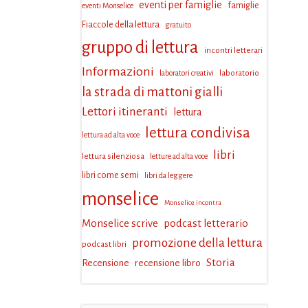
eventi per famiglie
famiglie
eventi Monselice
Fiaccole della lettura
gratuito
gruppo di lettura
incontri letterari
Informazioni
laboratorio
laboratori creativi
la strada di mattoni gialli
Lettori itineranti
lettura
lettura condivisa
lettura ad alta voce
libri
lettura silenziosa
letture ad alta voce
libri come semi
libri da leggere
monselice
Monselice incontra
Monselice scrive
podcast letterario
promozione della lettura
podcast libri
Storia
Recensione
recensione libro