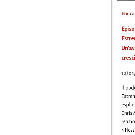
Podca
Episo
Estre
Un’av
cresc
12/01
Il pod
Estrem
esplor
Chris 
reazio
rifless