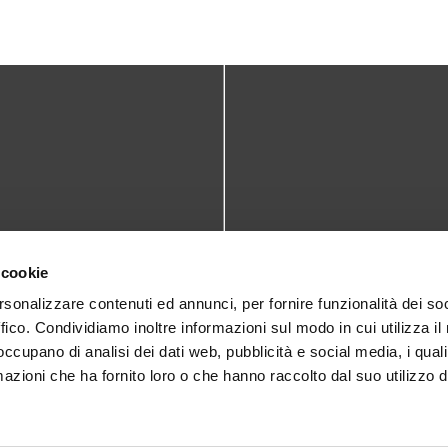
TATTI
DOVE SIAMO
 cookie
teca@comune.monselice.padova.it
Via San Biagio,10
rsonalizzare contenuti ed annunci, per fornire funzionalità dei so
ffico. Condividiamo inoltre informazioni sul modo in cui utilizza il 
35043 Monselice (PD)
 1905714
 occupano di analisi dei dati web, pubblicità e social media, i qual
azioni che ha fornito loro o che hanno raccolto dal suo utilizzo d