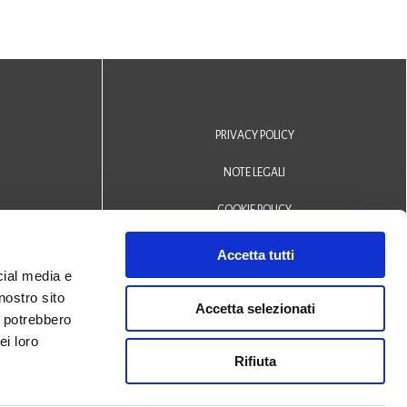
PRIVACY POLICY
NOTE LEGALI
COOKIE POLICY
DICHIARAZIONE DI ACCESSIBILITÀ
Accetta tutti
cial media e
Area riservata operatori
nostro sito
Accetta selezionati
i potrebbero
© 2024 Biblioteca Comunale
ei loro
Rifiuta
San Biagio Monselice -
Credits
Halley Veneto srl