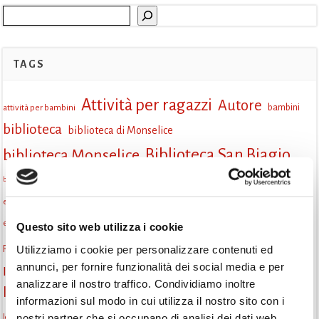
Cerca
TAGS
Attività per ragazzi
Autore
attività per bambini
bambini
biblioteca
biblioteca di Monselice
Biblioteca San Biagio
biblioteca Monselice
cultura
Centro per il libro e la lettura
cittàchelegge
biblioteca San Biagio Monselice
eventi culturali
eventi biblioteca
eventi culturali Monselice
eventi per famiglie
eventi in biblioteca
famiglie
eventi Monselice
Questo sito web utilizza i cookie
gruppo di lettura
Utilizziamo i cookie per personalizzare contenuti ed
Fiaccole della lettura
incontri letterari
gratuito
annunci, per fornire funzionalità dei social media e per
Informazioni
laboratorio
laboratori creativi
analizzare il nostro traffico. Condividiamo inoltre
la strada di mattoni gialli
Lettori itineranti
lettura
informazioni sul modo in cui utilizza il nostro sito con i
lettura condivisa
nostri partner che si occupano di analisi dei dati web,
lettura silenziosa
lettura ad alta voce