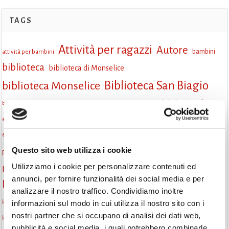
TAGS
Attività per ragazzi
Autore
attività per bambini
bambini
biblioteca
biblioteca di Monselice
Biblioteca San Biagio
biblioteca Monselice
cultura
Centro per il libro e la lettura
cittàchelegge
biblioteca San Biagio Monselice
eventi culturali
eventi biblioteca
eventi culturali Monselice
eventi per famiglie
eventi in biblioteca
famiglie
eventi Monselice
gruppo di lettura
Questo sito web utilizza i cookie
Fiaccole della lettura
incontri letterari
gratuito
Utilizziamo i cookie per personalizzare contenuti ed
Informazioni
laboratorio
laboratori creativi
annunci, per fornire funzionalità dei social media e per
la strada di mattoni gialli
Lettori itineranti
lettura
analizzare il nostro traffico. Condividiamo inoltre
lettura condivisa
lettura silenziosa
informazioni sul modo in cui utilizza il nostro sito con i
lettura ad alta voce
nostri partner che si occupano di analisi dei dati web,
libri
libri come semi
letture ad alta voce
libri da leggere
Letture Animate
pubblicità e social media, i quali potrebbero combinarle