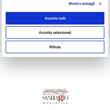
Mostra dettagli
(3)
Inclusività
(35)
Laboratorio
Accetta tutti
(19)
Podcast
(14)
Ricorrenze
Accetta selezionati
(1)
Senza categoria
(11)
Volumi
Rifiuta