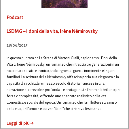
Podcast
LSDMG – I doni della vita, Irène Némirovsky
28/06/2025
In questa puntata de La Strada di Mattoni Gialli, esploriamo I Doni della
Vita di Irène Némirovsky, un romanzo che intreccia tre generazioni in un
racconto delicato e ironico, tra borghesia, guerra imminente e legami
familiari. La scrittura della Némirovsky affascina per la sua eleganza e la
capacità di racchiudere mezzo secolo di storia francese in una
narrazione scorrevole e profonda. Le protagoniste femminili brillano per
forza e complessità, offrendo uno spaccato realistico della vita
domestica e sociale dell’epoca. Un romanzo che fa riflettere sul senso
della vita, dell’amore e sui veri “doni” che ci riserva l’esistenza.
Leggi di più