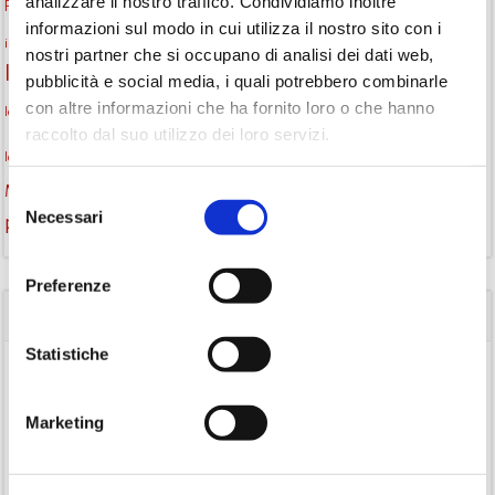
gruppo di lettura
analizzare il nostro traffico. Condividiamo inoltre
Fiaccole della lettura
gratuito
gruppi di lettura
informazioni sul modo in cui utilizza il nostro sito con i
Informazioni
incontri letterari
laboratorio
laboratori creativi
nostri partner che si occupano di analisi dei dati web,
la strada di mattoni gialli
Lettori itineranti
lettura
pubblicità e social media, i quali potrebbero combinarle
lettura condivisa
con altre informazioni che ha fornito loro o che hanno
lettura silenziosa
lettura ad alta voce
raccolto dal suo utilizzo dei loro servizi.
monselice
libri
libri come semi
letture ad alta voce
libri da leggere
Monselice scrive
podcast letterario
podcast libri
Selezione
Necessari
del
promozione della lettura
Storia
Recensione
recensione libro
consenso
Preferenze
CATEGORIE
Statistiche
(84)
Avvisi
(24)
Consigli di lettura
Marketing
(175)
Eventi
(26)
Gruppo di lettura