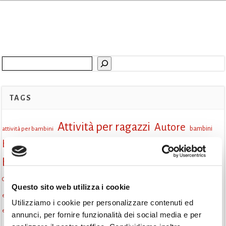
Cerca
TAGS
Attività per ragazzi
Autore
attività per bambini
bambini
biblioteca
biblioteca di Monselice
Biblioteca San Biagio
biblioteca Monselice
cultura
Centro per il libro e la lettura
cittàchelegge
cultura Monselice
Questo sito web utilizza i cookie
eventi culturali
eventi biblioteca
eventi culturali Monselice
Utilizziamo i cookie per personalizzare contenuti ed
eventi per famiglie
eventi in biblioteca
famiglie
eventi Monselice
annunci, per fornire funzionalità dei social media e per