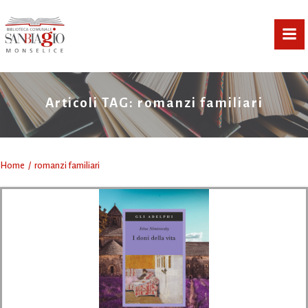
Vai
al
contenuto
Articoli TAG: romanzi familiari
Home
romanzi familiari