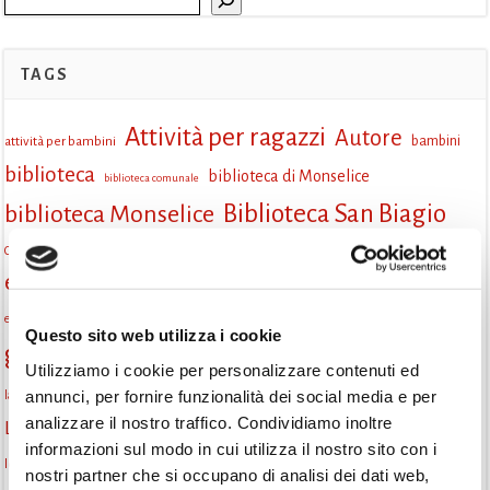
TAGS
Attività per ragazzi
Autore
attività per bambini
bambini
biblioteca
biblioteca di Monselice
biblioteca comunale
Biblioteca San Biagio
biblioteca Monselice
cultura
Centro per il libro e la lettura
cittàchelegge
eventi biblioteca
eventi culturali
eventi culturali Monselice
eventi in biblioteca
eventi per famiglie
famiglie
Fiaccole della lettura
eventi Monselice
gratuito
Questo sito web utilizza i cookie
gruppo di lettura
Informazioni
incontri letterari
Utilizziamo i cookie per personalizzare contenuti ed
la strada di mattoni gialli
annunci, per fornire funzionalità dei social media e per
laboratorio
laboratori creativi
analizzare il nostro traffico. Condividiamo inoltre
lettura condivisa
Lettori itineranti
lettura
lettura ad alta voce
informazioni sul modo in cui utilizza il nostro sito con i
libri
lettura silenziosa
libri come semi
letture ad alta voce
libri da leggere
nostri partner che si occupano di analisi dei dati web,