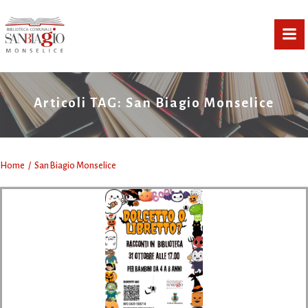
Vai
al
contenuto
Articoli TAG: San Biagio Monselice
Home
San Biagio Monselice