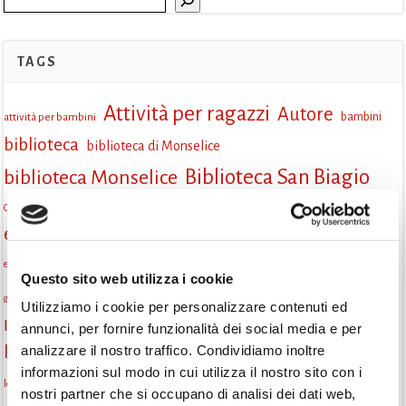
TAGS
Attività per ragazzi
Autore
attività per bambini
bambini
biblioteca
biblioteca di Monselice
Biblioteca San Biagio
biblioteca Monselice
cultura
Centro per il libro e la lettura
cittàchelegge
eventi biblioteca
cepell
eventi culturali
eventi culturali Monselice
eventi in biblioteca
eventi per famiglie
famiglie
Fiaccole della lettura
eventi Monselice
Questo sito web utilizza i cookie
gruppo di lettura
incontri letterari
gratuito
genitorialità
Utilizziamo i cookie per personalizzare contenuti ed
Informazioni
annunci, per fornire funzionalità dei social media e per
laboratorio
laboratori creativi
analizzare il nostro traffico. Condividiamo inoltre
la strada di mattoni gialli
Lettori itineranti
lettura
informazioni sul modo in cui utilizza il nostro sito con i
lettura condivisa
lettura silenziosa
lettura ad alta voce
nostri partner che si occupano di analisi dei dati web,