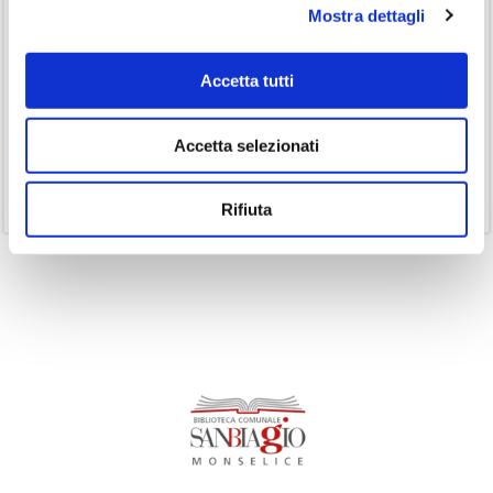
Mostra dettagli
(3)
Inclusività
(35)
Laboratorio
Accetta tutti
(19)
Podcast
(14)
Ricorrenze
Accetta selezionati
(1)
Senza categoria
(11)
Volumi
Rifiuta