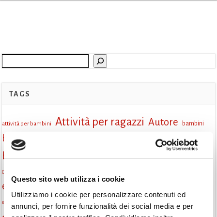
Cerca
TAGS
Attività per ragazzi
Autore
attività per bambini
bambini
biblioteca
biblioteca di Monselice
Biblioteca San Biagio
biblioteca Monselice
cultura
Centro per il libro e la lettura
cittàchelegge
eventi biblioteca
Questo sito web utilizza i cookie
eventi culturali
eventi culturali Monselice
eventi in biblioteca
Utilizziamo i cookie per personalizzare contenuti ed
eventi per famiglie
famiglie
Fiaccole della lettura
eventi Monselice
gratuito
annunci, per fornire funzionalità dei social media e per