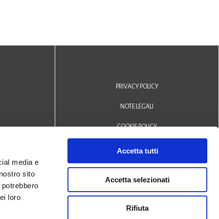
PRIVACY POLICY
NOTE LEGALI
COOKIE POLICY
DICHIARAZIONE DI ACCESSIBILITÀ
Accetta tutti
cial media e
Area riservata operatori
nostro sito
Accetta selezionati
i potrebbero
© 2024 Biblioteca Comunale
ei loro
Rifiuta
San Biagio Monselice -