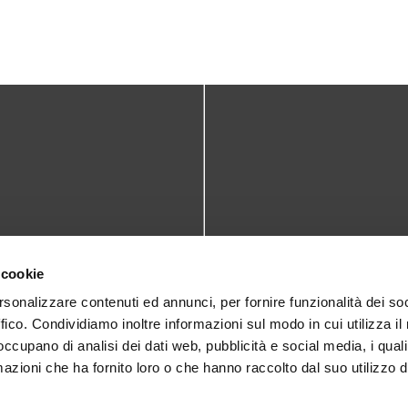
TATTI
DOVE SIAMO
 cookie
teca@comune.monselice.padova.it
Via San Biagio,10
rsonalizzare contenuti ed annunci, per fornire funzionalità dei so
ffico. Condividiamo inoltre informazioni sul modo in cui utilizza il 
35043 Monselice (PD)
 1905714
 occupano di analisi dei dati web, pubblicità e social media, i qual
azioni che ha fornito loro o che hanno raccolto dal suo utilizzo d