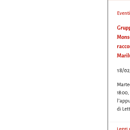
Eventi
Grupp
Monse
racco
Maril
18/02
Marted
18:00,
l’app
di Let
Leggi 