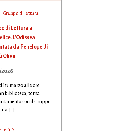
Gruppo di lettura
o di Lettura a
lice: L’Odissea
ntata da Penelope di
ù Oliva
/2026
ì 17 marzo alle ore
 in biblioteca, torna
untamento con il Gruppo
tura […]
di più