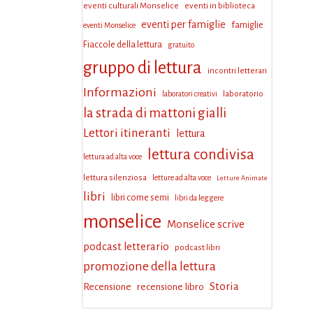
eventi culturali Monselice
eventi in biblioteca
eventi per famiglie
famiglie
eventi Monselice
Fiaccole della lettura
gratuito
gruppo di lettura
incontri letterari
Informazioni
laboratorio
laboratori creativi
la strada di mattoni gialli
Lettori itineranti
lettura
lettura condivisa
lettura ad alta voce
lettura silenziosa
letture ad alta voce
Letture Animate
libri
libri come semi
libri da leggere
monselice
Monselice scrive
podcast letterario
podcast libri
promozione della lettura
Storia
Recensione
recensione libro