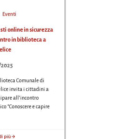
Eventi
sti online in sicurezza
ntro in biblioteca a
lice
/2025
lioteca Comunale di
ice invita i cittadini a
ipare all’incontro
co “Conoscere e capire
di più