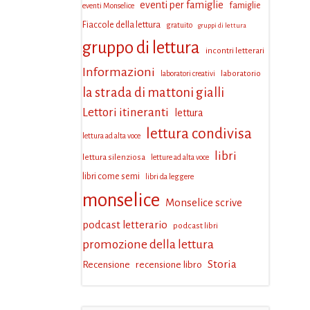
eventi per famiglie
famiglie
eventi Monselice
Fiaccole della lettura
gratuito
gruppi di lettura
gruppo di lettura
incontri letterari
Informazioni
laboratorio
laboratori creativi
la strada di mattoni gialli
Lettori itineranti
lettura
lettura condivisa
lettura ad alta voce
libri
lettura silenziosa
letture ad alta voce
libri come semi
libri da leggere
monselice
Monselice scrive
podcast letterario
podcast libri
promozione della lettura
Storia
Recensione
recensione libro