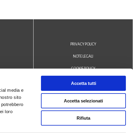
PRIVACY POLICY
NOTE LEGALI
COOKIE POLICY
DICHIARAZIONE DI ACCESSIBILITÀ
Accetta tutti
cial media e
Area riservata operatori
nostro sito
Accetta selezionati
i potrebbero
© 2024 Biblioteca Comunale
ei loro
Rifiuta
San Biagio Monselice -
Credits
Halley Veneto srl