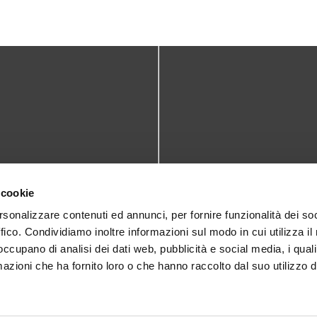
TATTI
DOVE SIAMO
 cookie
teca@comune.monselice.padova.it
Via San Biagio,10
rsonalizzare contenuti ed annunci, per fornire funzionalità dei so
ffico. Condividiamo inoltre informazioni sul modo in cui utilizza il 
35043 Monselice (PD)
 1905714
 occupano di analisi dei dati web, pubblicità e social media, i qual
azioni che ha fornito loro o che hanno raccolto dal suo utilizzo d