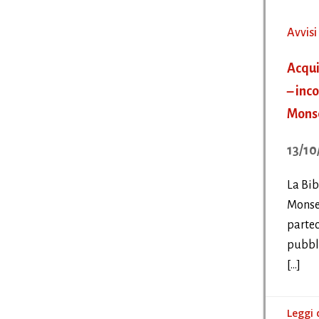
Avvisi
Acqui
– inco
Monse
13/10
La Bib
Monsel
partec
pubbli
[…]
Leggi 