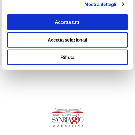
Mostra dettagli
(3)
Inclusività
(35)
Laboratorio
Accetta tutti
(19)
Podcast
(14)
Ricorrenze
Accetta selezionati
(1)
Senza categoria
(11)
Volumi
Rifiuta