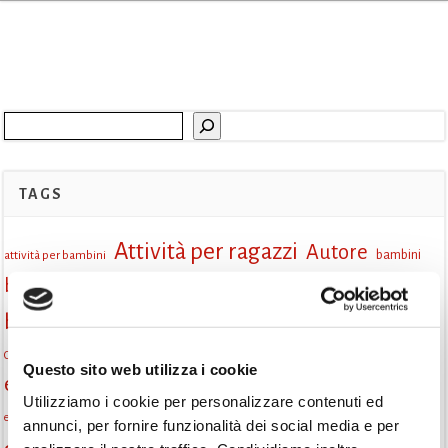
Cerca
TAGS
Attività per ragazzi
Autore
attività per bambini
bambini
biblioteca
biblioteca di Monselice
Biblioteca San Biagio
biblioteca Monselice
cultura
Centro per il libro e la lettura
cittàchelegge
eventi biblioteca
Questo sito web utilizza i cookie
eventi culturali
eventi culturali Monselice
eventi in biblioteca
Utilizziamo i cookie per personalizzare contenuti ed
eventi per famiglie
famiglie
Fiaccole della lettura
eventi Monselice
gratuito
annunci, per fornire funzionalità dei social media e per