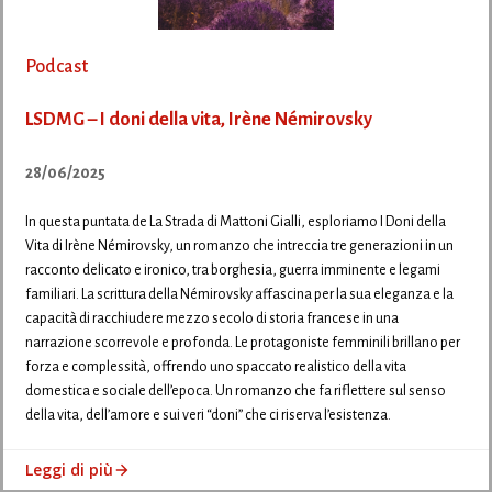
Podcast
LSDMG – I doni della vita, Irène Némirovsky
28/06/2025
In questa puntata de La Strada di Mattoni Gialli, esploriamo I Doni della
Vita di Irène Némirovsky, un romanzo che intreccia tre generazioni in un
racconto delicato e ironico, tra borghesia, guerra imminente e legami
familiari. La scrittura della Némirovsky affascina per la sua eleganza e la
capacità di racchiudere mezzo secolo di storia francese in una
narrazione scorrevole e profonda. Le protagoniste femminili brillano per
forza e complessità, offrendo uno spaccato realistico della vita
domestica e sociale dell’epoca. Un romanzo che fa riflettere sul senso
della vita, dell’amore e sui veri “doni” che ci riserva l’esistenza.
Leggi di più