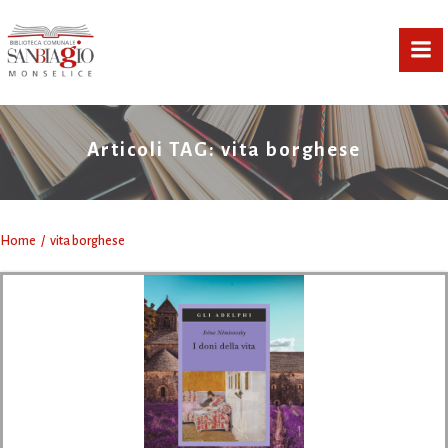
Vai
al
contenuto
Articoli TAG: vita borghese
Home
vita borghese