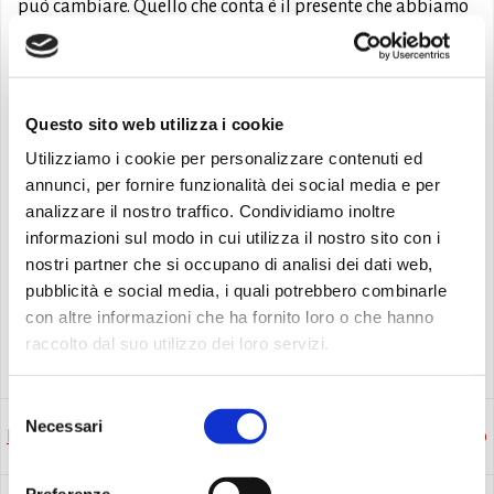
può cambiare. Quello che conta è il presente che abbiamo
tra le mani. Quando si può ancora decidere ogni cosa e
farla nel modo giusto. La vita, come il caffè, va gustata
sorso dopo sorso, cogliendone ogni attimo.
Questo sito web utilizza i cookie
Finché il caffè è caldo
è diventato un caso editoriale in
Utilizziamo i cookie per personalizzare contenuti ed
Giappone, dove ha venduto oltre un milione di copie. Poi
annunci, per fornire funzionalità dei social media e per
ha conquistato tutto il mondo e le classifiche europee a
analizzare il nostro traffico. Condividiamo inoltre
pochi giorni dall’uscita. Un romanzo pieno di fascino e
informazioni sul modo in cui utilizza il nostro sito con i
mistero sulle occasioni perdute e sull’importanza di
nostri partner che si occupano di analisi dei dati web,
quelle ancora da vivere.
pubblicità e social media, i quali potrebbero combinarle
con altre informazioni che ha fornito loro o che hanno
raccolto dal suo utilizzo dei loro servizi.
Consigli di lettura
Selezione
Necessari
del
Post
Post
Precedente
Successivo
consenso
Preferenze