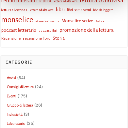
lettura condivisa
Lettori itineranti
lettura
lettura ad alta voce
libri
lettura silenziosa
libri come semi
letture ad alta voce
libri da leggere
monselice
Monselice scrive
Monselice incontra
Padova
promozione della lettura
podcast letterario
podcast libri
Storia
Recensione
recensione libro
CATEGORIE
(84)
Avvisi
(24)
Consigli di lettura
(175)
Eventi
(26)
Gruppo di lettura
(3)
Inclusività
(35)
Laboratorio