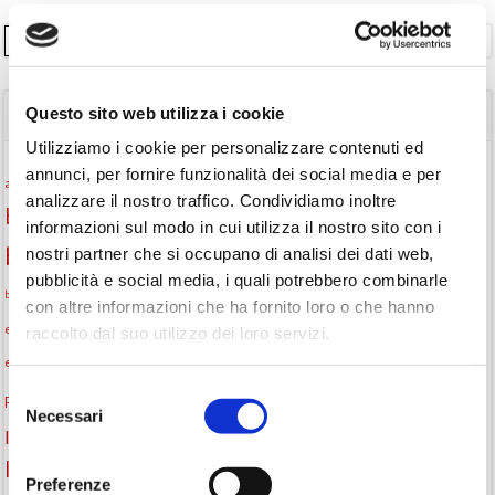
Cerca
Questo sito web utilizza i cookie
TAGS
Utilizziamo i cookie per personalizzare contenuti ed
annunci, per fornire funzionalità dei social media e per
Attività per ragazzi
Autore
attività per bambini
bambini
analizzare il nostro traffico. Condividiamo inoltre
biblioteca
biblioteca di Monselice
informazioni sul modo in cui utilizza il nostro sito con i
Biblioteca San Biagio
nostri partner che si occupano di analisi dei dati web,
biblioteca Monselice
pubblicità e social media, i quali potrebbero combinarle
cultura
Centro per il libro e la lettura
cittàchelegge
biblioteca San Biagio Monselice
con altre informazioni che ha fornito loro o che hanno
eventi culturali
eventi biblioteca
eventi culturali Monselice
raccolto dal suo utilizzo dei loro servizi.
eventi per famiglie
eventi in biblioteca
famiglie
eventi Monselice
Selezione
gruppo di lettura
Fiaccole della lettura
incontri letterari
gratuito
Necessari
del
Informazioni
laboratorio
laboratori creativi
consenso
la strada di mattoni gialli
Lettori itineranti
lettura
Preferenze