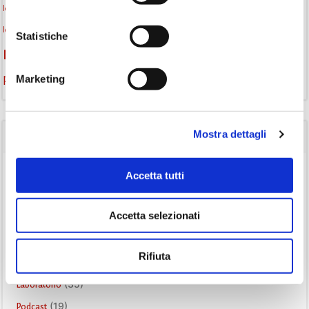
lettura condivisa
lettura silenziosa
lettura ad alta voce
libri
libri come semi
letture ad alta voce
libri da leggere
Letture Animate
Statistiche
monselice
Monselice scrive
podcast letterario
podcast libri
promozione della lettura
Storia
Marketing
Recensione
recensione libro
Mostra dettagli
CATEGORIE
(84)
Accetta tutti
Avvisi
(24)
Consigli di lettura
Accetta selezionati
(175)
Eventi
(26)
Gruppo di lettura
Rifiuta
(3)
Inclusività
(35)
Laboratorio
(19)
Podcast