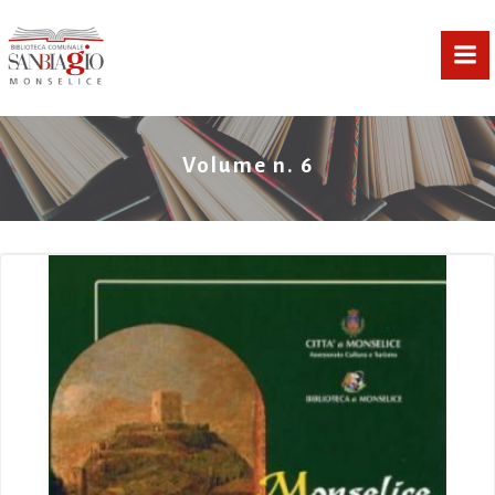
Vai
al
contenuto
Volume n. 6