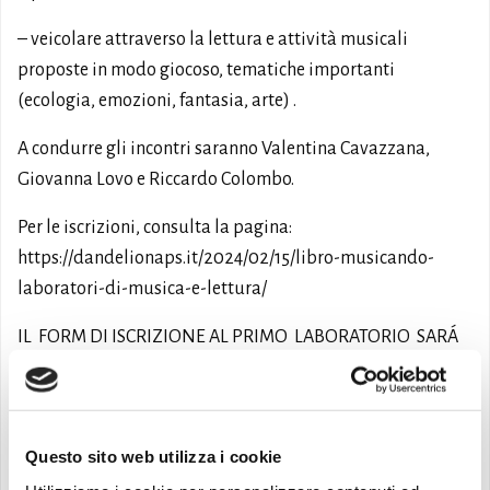
– veicolare attraverso la lettura e attività musicali
proposte in modo giocoso, tematiche importanti
(ecologia, emozioni, fantasia, arte) .
A condurre gli incontri saranno Valentina Cavazzana,
Giovanna Lovo e Riccardo Colombo.
Per le iscrizioni, consulta la pagina:
https://dandelionaps.it/2024/02/15/libro-musicando-
laboratori-di-musica-e-lettura/
IL FORM DI ISCRIZIONE AL PRIMO LABORATORIO SARÁ
ATTIVATO IL 3 APRILE – I FORM DEGLI INCONTRI
SUCCESSIVI SARANNO ATTIVATI IL 20 APRILE (2°
LABORATORIO) – 01 MAGGIO (3° LABORATORIO) – 11
Questo sito web utilizza i cookie
MAGGIO (4° LABORATORIO)