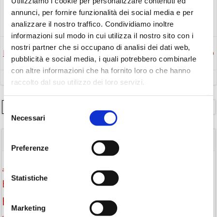
Utilizziamo i cookie per personalizzare contenuti ed
annunci, per fornire funzionalità dei social media e per
Eventi
Laboratorio
analizzare il nostro traffico. Condividiamo inoltre
informazioni sul modo in cui utilizza il nostro sito con i
nostri partner che si occupano di analisi dei dati web,
Post
Post
Precedente
Successivo
pubblicità e social media, i quali potrebbero combinarle
con altre informazioni che ha fornito loro o che hanno
navigation
navigation
raccolto dal suo utilizzo dei loro servizi.
Cerca
Selezione
Necessari
del
consenso
TAGS
Preferenze
Attività per ragazzi
Autore
attività per bambini
bambini
Statistiche
biblioteca
biblioteca di Monselice
Biblioteca San Biagio
biblioteca Monselice
Marketing