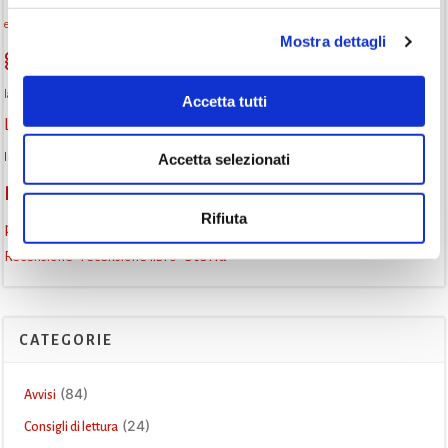
eventi per famiglie
famiglie
Fiaccole della lettura
eventi Monselice
gratuito
Mostra dettagli
gruppo di lettura
Informazioni
incontri letterari
la strada di mattoni gialli
laboratorio
laboratori creativi
Accetta tutti
lettura condivisa
Lettori itineranti
lettura
lettura ad alta voce
libri
lettura silenziosa
libri come semi
Accetta selezionati
letture ad alta voce
libri da leggere
monselice
Monselice scrive
narrativa italiana
Padova
Rifiuta
promozione della lettura
podcast letterario
podcast libri
Storia
Recensione
recensione libro
CATEGORIE
(84)
Avvisi
(24)
Consigli di lettura