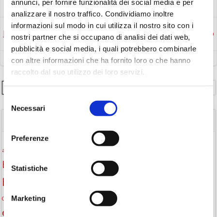
annunci, per fornire funzionalità dei social media e per
analizzare il nostro traffico. Condividiamo inoltre
informazioni sul modo in cui utilizza il nostro sito con i
Post
Post
Precedente
Successivo
nostri partner che si occupano di analisi dei dati web,
pubblicità e social media, i quali potrebbero combinarle
navigation
navigation
con altre informazioni che ha fornito loro o che hanno
raccolto dal suo utilizzo dei loro servizi.
Cerca
Selezione
Necessari
del
TAGS
consenso
Preferenze
Attività per ragazzi
Autore
attività per bambini
bambini
biblioteca
biblioteca di Monselice
Statistiche
Biblioteca San Biagio
biblioteca Monselice
Marketing
cultura
Centro per il libro e la lettura
cittàchelegge
eventi biblioteca
eventi culturali
eventi culturali Monselice
eventi in biblioteca