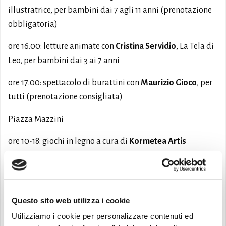
illustratrice, per bambini dai 7 agli 11 anni (prenotazione
obbligatoria)
ore 16.00: letture animate con
Cristina Servidio
, La Tela di
Leo, per bambini dai 3 ai 7 anni
ore 17.00: spettacolo di burattini con
Maurizio Gioco
, per
tutti (prenotazione consigliata)
Piazza Mazzini
ore 10-18: giochi in legno a cura di
Kormetea Artis
Per info e prenotazioni chiamare al numero 0429 72628
oppure inviare una e-mail
all’indirizzo infolibri@comune.monselice.padova.it.
Questo sito web utilizza i cookie
Utilizziamo i cookie per personalizzare contenuti ed
Eventi