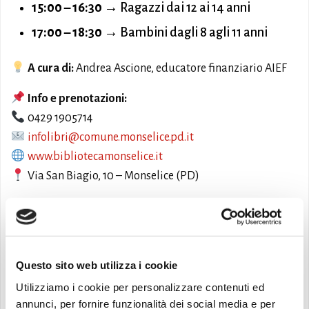
15:00 – 16:30
→ Ragazzi dai 12 ai 14 anni
17:00 – 18:30
→ Bambini dagli 8 agli 11 anni
A cura di:
Andrea Ascione, educatore finanziario AIEF
Info e prenotazioni:
0429 1905714
infolibri@comune.monselice.pd.it
www.bibliotecamonselice.it
Via San Biagio, 10 – Monselice (PD)
Prenota ora al link
https://forms.gle/H7r3QhNg26UujKGX9
e partecipa a
questo viaggio alla scoperta del denaro!
Questo sito web utilizza i cookie
Avvisi
Eventi
Laboratorio
Utilizziamo i cookie per personalizzare contenuti ed
annunci, per fornire funzionalità dei social media e per