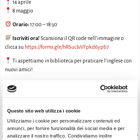
14 aprile
8 maggio
Orario:
17:00 – 18:30
Iscriviti ora!
Scansiona il QR code nell’immagine o
clicca su
https://forms.gle/hRSucJvVFpkd6ypb7
Ti aspettiamo in biblioteca per praticare l’inglese con
nuovi amici!
#BibliotecaMonselice #SanBiagio #ConversazioneInglese
#BabylonLingue #EnglishTime
Eventi
Laboratorio
Questo sito web utilizza i cookie
Utilizziamo i cookie per personalizzare contenuti ed
annunci, per fornire funzionalità dei social media e per
Post
Post
Precedente
Successivo
analizzare il nostro traffico. Condividiamo inoltre