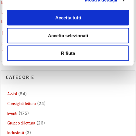
la strada di mattoni gialli
laboratorio
laboratori creativi
lettura condivisa
Lettori itineranti
lettura
lettura ad alta voce
Accetta tutti
libri
lettura silenziosa
libri come semi
letture ad alta voce
libri da leggere
monselice
Monselice scrive
narrativa italiana
Padova
Accetta selezionati
promozione della lettura
podcast letterario
podcast libri
Storia
Recensione
recensione libro
Rifiuta
CATEGORIE
(84)
Avvisi
(24)
Consigli di lettura
(175)
Eventi
(26)
Gruppo di lettura
(3)
Inclusività