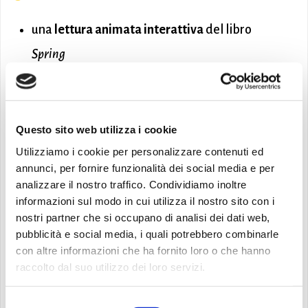
una
lettura animata interattiva
del libro
Spring
giochi ed esperienze creative
a tema
primavera
attività per sviluppare l’ascolto e le prime
Questo sito web utilizza i cookie
Utilizziamo i cookie per personalizzare contenuti ed
parole in lingua inglese
annunci, per fornire funzionalità dei social media e per
analizzare il nostro traffico. Condividiamo inoltre
Iscrizione obbligatoria
informazioni sul modo in cui utilizza il nostro sito con i
nostri partner che si occupano di analisi dei dati web,
Scansiona il QR code nella locandina per registrarti
pubblicità e social media, i quali potrebbero combinarle
con altre informazioni che ha fornito loro o che hanno
oppure clicca sul link
https://forms.gle/j1boJ9xbtAfk3T68A
raccolto dal suo utilizzo dei loro servizi.
I posti sono limitati!
Selezione