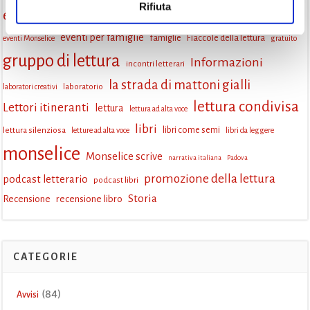
Rifiuta
eventi culturali
eventi culturali Monselice
eventi in biblioteca
eventi per famiglie
famiglie
Fiaccole della lettura
eventi Monselice
gratuito
gruppo di lettura
Informazioni
incontri letterari
la strada di mattoni gialli
laboratorio
laboratori creativi
lettura condivisa
Lettori itineranti
lettura
lettura ad alta voce
libri
lettura silenziosa
libri come semi
letture ad alta voce
libri da leggere
monselice
Monselice scrive
narrativa italiana
Padova
promozione della lettura
podcast letterario
podcast libri
Storia
Recensione
recensione libro
CATEGORIE
(84)
Avvisi