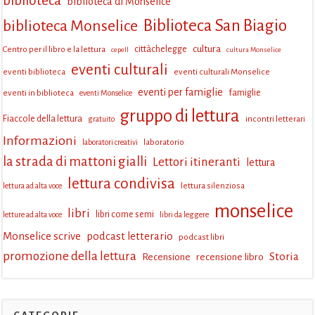
biblioteca
biblioteca di Monselice
Biblioteca San Biagio
biblioteca Monselice
cultura
Centro per il libro e la lettura
cittàchelegge
cepell
cultura Monselice
eventi culturali
eventi biblioteca
eventi culturali Monselice
eventi per famiglie
eventi in biblioteca
famiglie
eventi Monselice
gruppo di lettura
Fiaccole della lettura
incontri letterari
gratuito
Informazioni
laboratorio
laboratori creativi
la strada di mattoni gialli
Lettori itineranti
lettura
lettura condivisa
lettura silenziosa
lettura ad alta voce
monselice
libri
libri come semi
letture ad alta voce
libri da leggere
Monselice scrive
podcast letterario
podcast libri
promozione della lettura
Storia
Recensione
recensione libro