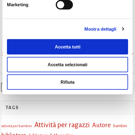
Ti aspettiamo per vivere insieme la magia delle fiabe! Non
Marketing
perdere questa occasione di avventura e divertimento!
Mostra dettagli
Eventi
Accetta tutti
Post
Post
Precedente
Successivo
Accetta selezionati
navigation
navigation
Rifiuta
Cerca
TAGS
Attività per ragazzi
Autore
attività per bambini
bambini