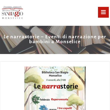
Vai
al
contenuto
Le narrastorie – Eventi di narrazione per
bambini a Monselice