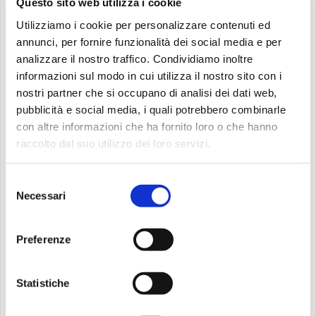
Questo sito web utilizza i cookie
Utilizziamo i cookie per personalizzare contenuti ed
Come partecipare?
annunci, per fornire funzionalità dei social media e per
analizzare il nostro traffico. Condividiamo inoltre
informazioni sul modo in cui utilizza il nostro sito con i
Le iscrizioni sono aperte! Per partecipare, basta
nostri partner che si occupano di analisi dei dati web,
scansionare il QR code presente nella locandina
pubblicità e social media, i quali potrebbero combinarle
dell’evento oppure
cliccare qui
. La partecipazione è
con altre informazioni che ha fornito loro o che hanno
gratuita, ma i posti sono limitati, quindi affrettati a
raccolto dal suo utilizzo dei loro servizi.
riservare il tuo!
Selezione
Dove?
Necessari
del
consenso
Gli incontri si svolgeranno presso la
Biblioteca Comunale
Preferenze
San Biagio di Monselice
, un luogo ideale per immergersi
nella magia delle storie e vivere un’esperienza unica di
Statistiche
lettura condivisa.