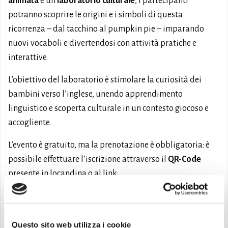
animata
e un
laboratorio culturale
, i partecipanti
potranno scoprire le origini e i simboli di questa
ricorrenza – dal tacchino al pumpkin pie – imparando
nuovi vocaboli e divertendosi con attività pratiche e
interattive.
L’obiettivo del laboratorio è stimolare la curiosità dei
bambini verso l’inglese, unendo apprendimento
linguistico e scoperta culturale in un contesto giocoso e
accogliente.
L’evento è gratuito, ma la prenotazione è obbligatoria: è
possibile effettuare l’iscrizione attraverso il
QR-Code
presente in locandina o al link:
https://forms.gle/RqaACa3qUgDAWyHJ9
.
Un’occasione perfetta per imparare, giocare e festeggiare
insieme il Thanksgiving in perfetto stile anglosassone!
Questo sito web utilizza i cookie