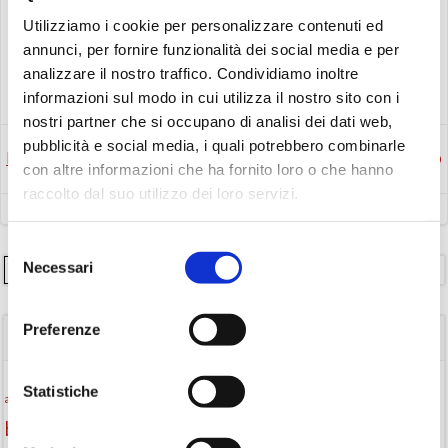
Utilizziamo i cookie per personalizzare contenuti ed
annunci, per fornire funzionalità dei social media e per
analizzare il nostro traffico. Condividiamo inoltre
Avvisi
Eventi
informazioni sul modo in cui utilizza il nostro sito con i
nostri partner che si occupano di analisi dei dati web,
pubblicità e social media, i quali potrebbero combinarle
Post
Post
Precedente
Successivo
con altre informazioni che ha fornito loro o che hanno
raccolto dal suo utilizzo dei loro servizi.
navigation
navigation
Selezione
Necessari
Cerca
del
consenso
Preferenze
TAGS
Statistiche
Attività per ragazzi
Autore
attività per bambini
bambini
biblioteca
biblioteca di Monselice