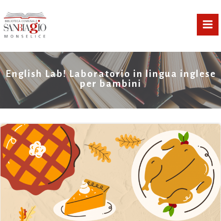
Vai
al
contenuto
English Lab! Laboratorio in lingua inglese
per bambini