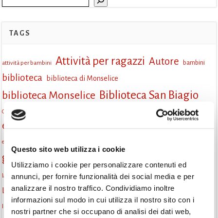
TAGS
Attività per ragazzi
Autore
attività per bambini
bambini
biblioteca
biblioteca di Monselice
Biblioteca San Biagio
biblioteca Monselice
cultura
Centro per il libro e la lettura
cittàchelegge
eventi biblioteca
eventi culturali
eventi culturali Monselice
eventi in biblioteca
eventi per famiglie
famiglie
Fiaccole della lettura
eventi Monselice
gratuito
Questo sito web utilizza i cookie
gruppo di lettura
Informazioni
incontri letterari
Utilizziamo i cookie per personalizzare contenuti ed
la strada di mattoni gialli
annunci, per fornire funzionalità dei social media e per
laboratorio
laboratori creativi
analizzare il nostro traffico. Condividiamo inoltre
lettura condivisa
Lettori itineranti
lettura
lettura ad alta voce
informazioni sul modo in cui utilizza il nostro sito con i
libri
lettura silenziosa
libri come semi
letture ad alta voce
libri da leggere
nostri partner che si occupano di analisi dei dati web,