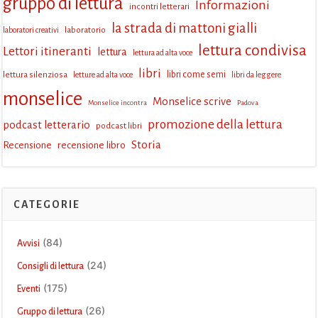
gruppo di lettura
Informazioni
incontri letterari
la strada di mattoni gialli
laboratorio
laboratori creativi
lettura condivisa
Lettori itineranti
lettura
lettura ad alta voce
libri
lettura silenziosa
libri come semi
letture ad alta voce
libri da leggere
monselice
Monselice scrive
Monselice incontra
Padova
promozione della lettura
podcast letterario
podcast libri
Storia
Recensione
recensione libro
CATEGORIE
(84)
Avvisi
(24)
Consigli di lettura
(175)
Eventi
(26)
Gruppo di lettura