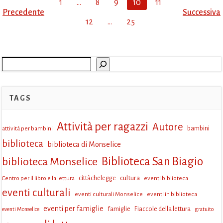
Posts
Page
Page
Page
Page
Page
Page
1
…
8
9
10
11
Posts
Post
Precedente
Successiva
navigation
Page
12
…
25
navigation
navi
Cerca
TAGS
Attività per ragazzi
Autore
attività per bambini
bambini
biblioteca
biblioteca di Monselice
Biblioteca San Biagio
biblioteca Monselice
cultura
Centro per il libro e la lettura
cittàchelegge
eventi biblioteca
eventi culturali
eventi culturali Monselice
eventi in biblioteca
eventi per famiglie
famiglie
Fiaccole della lettura
eventi Monselice
gratuito