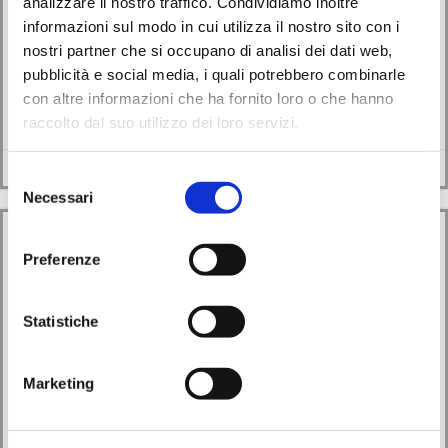
analizzare il nostro traffico. Condividiamo inoltre
Walking Reading Party a Monselice
informazioni sul modo in cui utilizza il nostro sito con i
nostri partner che si occupano di analisi dei dati web,
27/08/2025
pubblicità e social media, i quali potrebbero combinarle
La Biblioteca Comunale di Monselice (Padova), in collaborazione con
con altre informazioni che ha fornito loro o che hanno
Regione Veneto, invita tutti a partecipare […]
raccolto dal suo utilizzo dei loro servizi.
Leggi di più
Selezione
Necessari
del
consenso
Preferenze
Statistiche
Marketing
Avvisi
Eventi