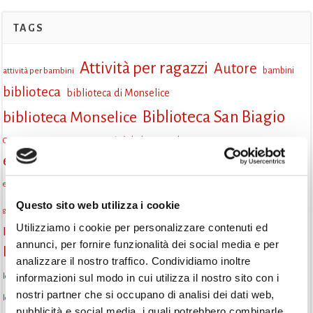
TAGS
Attività per ragazzi
Autore
attività per bambini
bambini
biblioteca
biblioteca di Monselice
Biblioteca San Biagio
biblioteca Monselice
cultura
Centro per il libro e la lettura
cittàchelegge
eventi biblioteca
eventi culturali
eventi culturali Monselice
eventi in biblioteca
eventi per famiglie
famiglie
Fiaccole della lettura
eventi Monselice
gruppo di lettura
Questo sito web utilizza i cookie
incontri letterari
gratuito
genitorialità
Utilizziamo i cookie per personalizzare contenuti ed
Informazioni
laboratorio
laboratori creativi
annunci, per fornire funzionalità dei social media e per
la strada di mattoni gialli
Lettori itineranti
lettura
analizzare il nostro traffico. Condividiamo inoltre
lettura condivisa
lettura silenziosa
informazioni sul modo in cui utilizza il nostro sito con i
lettura ad alta voce
nostri partner che si occupano di analisi dei dati web,
libri
libri come semi
letture ad alta voce
libri da leggere
letture per bambini
pubblicità e social media, i quali potrebbero combinarle