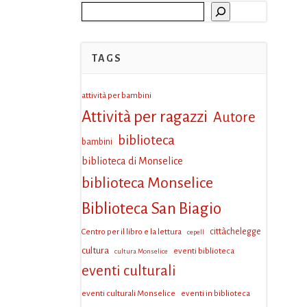
Cerca
TAGS
attività per bambini
Attività per ragazzi
Autore
biblioteca
bambini
biblioteca di Monselice
biblioteca Monselice
Biblioteca San Biagio
Centro per il libro e la lettura
cittàchelegge
cepell
cultura
eventi biblioteca
cultura Monselice
eventi culturali
eventi culturali Monselice
eventi in biblioteca