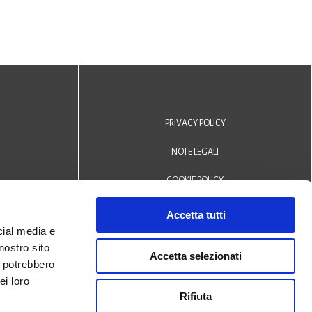
PRIVACY POLICY
NOTE LEGALI
COOKIE POLICY
DICHIARAZIONE DI ACCESSIBILITÀ
Accetta tutti
cial media e
Area riservata operatori
nostro sito
Accetta selezionati
i potrebbero
© 2024 Biblioteca Comunale
ei loro
Rifiuta
San Biagio Monselice -