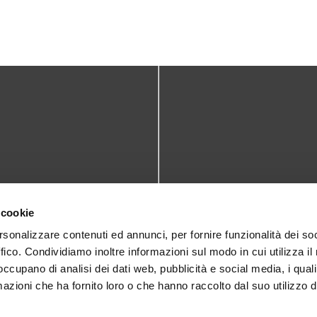
TATTI
DOVE SIAMO
 cookie
teca@comune.monselice.padova.it
Via San Biagio,10
rsonalizzare contenuti ed annunci, per fornire funzionalità dei so
ffico. Condividiamo inoltre informazioni sul modo in cui utilizza il 
35043 Monselice (PD)
 1905714
 occupano di analisi dei dati web, pubblicità e social media, i qual
azioni che ha fornito loro o che hanno raccolto dal suo utilizzo d