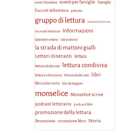
eventi per famiglie
famiglie
eventi Monselice
Fiaccole della lettura
gratuito
gruppo di lettura
incontri di lettura
Informazioni
incontri letterari
laboratorio
laboratori creativi
la strada di mattoni gialli
Lettori itineranti
lettura
lettura condivisa
lettura ad alta voce
libri
lettura silenziosa
letture ad alta voce
libri come semi
libri da leggere
monselice
Monselice scrive
podcast letterario
podcast libri
promozione della lettura
Storia
Recensione
recensione libro