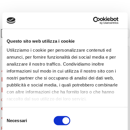
Cerca
Questo sito web utilizza i cookie
Utilizziamo i cookie per personalizzare contenuti ed
TAGS
annunci, per fornire funzionalità dei social media e per
analizzare il nostro traffico. Condividiamo inoltre
Attività per ragazzi
Autore
informazioni sul modo in cui utilizza il nostro sito con i
attività per bambini
bambini
nostri partner che si occupano di analisi dei dati web,
biblioteca
biblioteca di Monselice
pubblicità e social media, i quali potrebbero combinarle
Biblioteca San Biagio
biblioteca Monselice
con altre informazioni che ha fornito loro o che hanno
raccolto dal suo utilizzo dei loro servizi.
cultura
Centro per il libro e la lettura
cittàchelegge
eventi biblioteca
eventi culturali
eventi culturali Monselice
eventi gratuiti
Selezione
eventi per famiglie
eventi in biblioteca
famiglie
eventi Monselice
Necessari
del
gruppo di lettura
consenso
Fiaccole della lettura
incontri letterari
gratuito