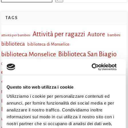
TAGS
Attività per ragazzi
Autore
attività per bambini
bambini
biblioteca
biblioteca di Monselice
Biblioteca San Biagio
biblioteca Monselice
cultura
Centro per il libro e la lettura
cittàchelegge
eventi biblioteca
eventi culturali
eventi culturali Monselice
eventi gratuiti
eventi per famiglie
eventi in biblioteca
famiglie
eventi Monselice
Questo sito web utilizza i cookie
gruppo di lettura
Fiaccole della lettura
incontri letterari
gratuito
Utilizziamo i cookie per personalizzare contenuti ed
Informazioni
laboratorio
laboratori creativi
annunci, per fornire funzionalità dei social media e per
la strada di mattoni gialli
Lettori itineranti
analizzare il nostro traffico. Condividiamo inoltre
lettura
informazioni sul modo in cui utilizza il nostro sito con i
lettura condivisa
lettura silenziosa
lettura ad alta voce
nostri partner che si occupano di analisi dei dati web,
libri