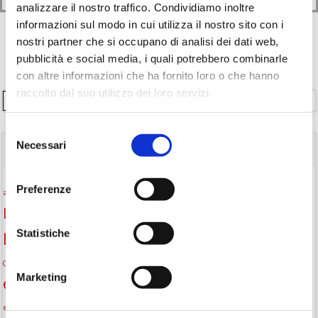
analizzare il nostro traffico. Condividiamo inoltre
informazioni sul modo in cui utilizza il nostro sito con i
nostri partner che si occupano di analisi dei dati web,
pubblicità e social media, i quali potrebbero combinarle
con altre informazioni che ha fornito loro o che hanno
raccolto dal suo utilizzo dei loro servizi.
Cerca
Selezione
Necessari
del
TAGS
consenso
Attività per ragazzi
Autore
Preferenze
attività per bambini
bambini
biblioteca
biblioteca di Monselice
Statistiche
Biblioteca San Biagio
biblioteca Monselice
cultura
Centro per il libro e la lettura
cittàchelegge
eventi biblioteca
Marketing
eventi culturali
eventi culturali Monselice
eventi gratuiti
eventi per famiglie
eventi in biblioteca
famiglie
eventi Monselice