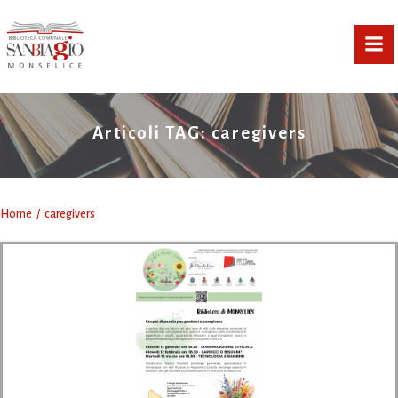
Vai
al
contenuto
Articoli TAG: caregivers
Home
caregivers