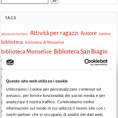
TAGS
Attività per ragazzi
Autore
attività per bambini
bambini
biblioteca
biblioteca di Monselice
Biblioteca San Biagio
biblioteca Monselice
cultura
Centro per il libro e la lettura
cittàchelegge
cepell
cultura Monselice
eventi culturali
eventi biblioteca
eventi culturali Monselice
eventi per famiglie
eventi in biblioteca
famiglie
eventi Monselice
Questo sito web utilizza i cookie
gruppo di lettura
Fiaccole della lettura
incontri letterari
gratuito
Utilizziamo i cookie per personalizzare contenuti ed
Informazioni
annunci, per fornire funzionalità dei social media e per
laboratorio
laboratori creativi
analizzare il nostro traffico. Condividiamo inoltre
la strada di mattoni gialli
Lettori itineranti
lettura
informazioni sul modo in cui utilizza il nostro sito con i
lettura condivisa
lettura silenziosa
lettura ad alta voce
nostri partner che si occupano di analisi dei dati web,